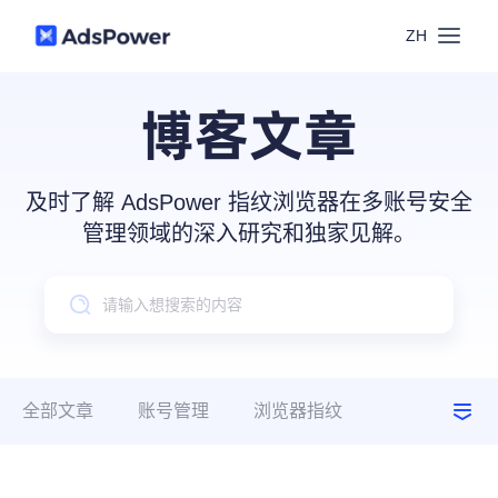
ZH
功能
博客文章
场景
多账号管理
及时了解 AdsPower 指纹浏览器在多账号安全
资源
管理领域的深入研究和独家见解。
联盟营销
窗口同步
价格
博客中心
跨境电商
RPA
下载
跨境导航
数字营销
全部文章
账号管理
浏览器指纹
Local API
预约演示
建议指南
使用场景
合作伙伴中心
社媒营销
登录
批量环境管理