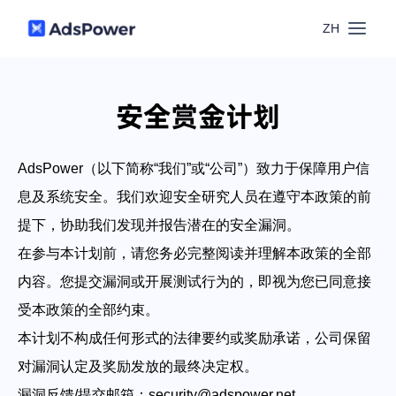
ZH
功能
安全赏金计划
场景
多账号管理
AdsPower（以下简称“我们”或“公司”）致力于保障用户信
资源
联盟营销
息及系统安全。我们欢迎安全研究人员在遵守本政策的前
窗口同步
提下，协助我们发现并报告潜在的安全漏洞。
价格
博客中心
在参与本计划前，请您务必完整阅读并理解本政策的全部
跨境电商
RPA
内容。您提交漏洞或开展测试行为的，即视为您已同意接
下载
跨境导航
受本政策的全部约束。
数字营销
Local API
预约演示
本计划不构成任何形式的法律要约或奖励承诺，公司保留
对漏洞认定及奖励发放的最终决定权。
合作伙伴中心
社媒营销
登录
批量环境管理
漏洞反馈/提交邮箱：
security@adspower.net