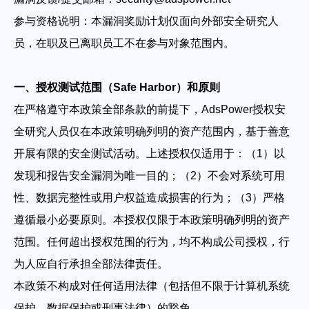
参与资格说明：本漏洞奖励计划仅面向外部安全研究人
帮助中心
注册
网络爬虫
员，在职及已离职员工不在参与对象范围内。
团队协作
视频教程
一、授权测试范围（Safe Harbor）和原则
流量套利
云手机
在严格遵守本政策全部条款的前提下，AdsPower授权安
免费工具
全研究人员仅在本政策明确列明的资产范围内，基于善意
票务管理
账号安全
开展有限的安全测试活动。上述授权仅适用于：（1）以
发现和报告安全漏洞为唯一目的；（2）不会对系统可用
RPA模板
SEO & SERP
性、数据完整性或用户权益造成损害的行为；（3）严格
遵循最小必要原则。本授权仅限于本政策明确列明的资产
推广返现
范围。任何超出授权范围的行为，均不构成公司授权，行
为人应自行承担全部法律责任。
本政策不构成对任何适用法律（包括但不限于计算机系统
保护、数据保护或刑事法律）的豁免。