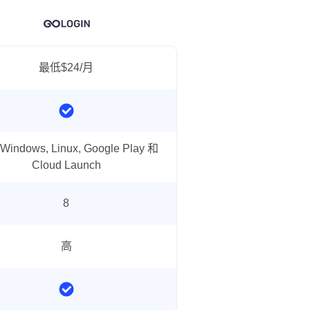
最低$24/月
 Windows, Linux, Google Play 和
Cloud Launch
8
高