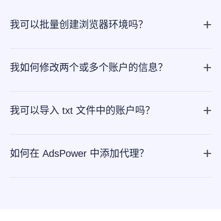
我可以批量创建浏览器环境吗？
是的。点击“新建浏览器”之后，请切换到“批量导入”，通过
导入指定文件来进行批量创建。
我如何修改两个或多个账户的信息？
AdsPower 指纹浏览器
也支持批量修改账户信息。导出您
打算修改的所选账户，然后在 Excel 文件中编辑相关信
我可以导入 txt 文件中的账户吗？
息。最后，点击“更新账号信息”来上传 Excel 文件。
现在我们完全支持通过 txt 文件批量导入账户。相较于
Excel 文件，txt 文件可以方便地导入长数据，如 Cookie
如何在 AdsPower 中添加代理？
信息。只需确保您的 txt 文件遵循我们提供的模板格式，并
要在 AdsPower 中设置代理，请前往 “代理管理” - “添加代
使用星号作为不同账户的分隔符即可。导入后，可以在任
理”，按照描述提示输入信息。如果您打算编辑代理信息，
务中心跟踪进度，并处理任何导入错误。
请选择特定的代理 ID 并点击“编辑”来修改相关信息。