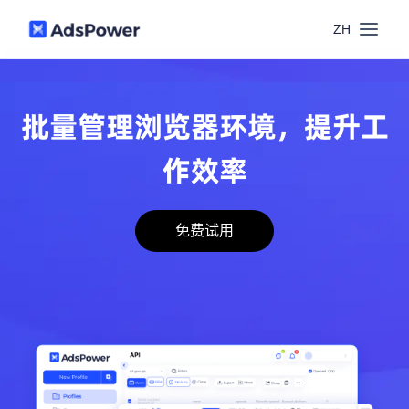
ZH
功能
批量管理浏览器环境，提升工
场景
多账号管理
作效率
资源
联盟营销
窗口同步
免费试用
价格
博客中心
跨境电商
RPA
下载
跨境导航
数字营销
Local API
预约演示
合作伙伴中心
社媒营销
登录
批量环境管理