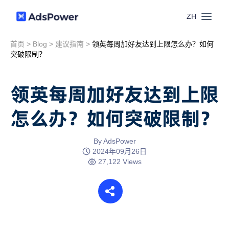
ZH
首页
>
Blog
>
建议指南
>
领英每周加好友达到上限怎么办？如何
功能
突破限制？
场景
多账号管理
领英每周加好友达到上限
资源
怎么办？如何突破限制？
联盟营销
窗口同步
价格
博客中心
By AdsPower
跨境电商
2024年09月26日
RPA
27,122 Views
下载
跨境导航
数字营销
Local API
预约演示
合作伙伴中心
社媒营销
登录
批量环境管理