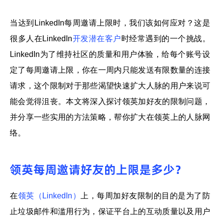
帮助中心
注册
当达到LinkedIn每周邀请上限时，我们该如何应对？这是
网络爬虫
团队协作
很多人在LinkedIn
开发潜在客户
时经常遇到的一个挑战。
LinkedIn为了维持社区的质量和用户体验，给每个账号设
视频教程
流量套利
云手机
定了每周邀请上限，你在一周内只能发送有限数量的连接
请求，这个限制对于那些渴望快速扩大人脉的用户来说可
免费工具
票务管理
能会觉得沮丧。
本文将深入探讨领英加好友的限制问题，
账号安全
并分享一些实用的方法策略，帮你扩大在领英上的人脉网
RPA模板
络。
SEO & SERP
推广返现
领英每周邀请好友的上限是多少？
在
领英（LinkedIn）
上，每周加好友限制的目的是为了防
止垃圾邮件和滥用行为，保证平台上的互动质量以及用户