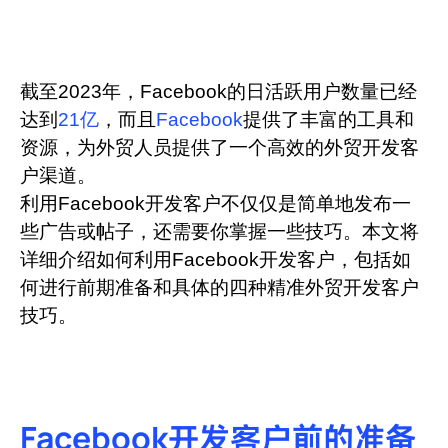
帮助中心
注册
网络爬虫
团队协作
截至2023年，Facebook的日活跃用户数量已经
视频教程
达到
21亿
，而且
Facebook
提供了丰富的工具和
流量套利
云手机
资源，为外贸人员提供了一个高效的外贸开发客
户渠道。
免费工具
票务管理
利用Facebook开发客户不仅仅是简单地发布一
账号安全
些广告或帖子，还需要你掌握一些技巧。本文将
RPA模板
详细介绍如何利用Facebook开发客户，包括如
SEO & SERP
何进行前期准备和具体的四种精准外贸开发客户
技巧。
推广返现
Facebook开发客户前的准备