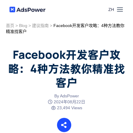
ZH
首页
>
Blog
>
建议指南
>
Facebook开发客户攻略：4种方法教你
功能
精准找客户
场景
多账号管理
Facebook开发客户攻
资源
略：4种方法教你精准找
联盟营销
窗口同步
客户
价格
博客中心
跨境电商
RPA
下载
By AdsPower
跨境导航
2024年08月22日
数字营销
23,494 Views
Local API
预约演示
合作伙伴中心
社媒营销
登录
批量环境管理