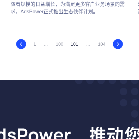
安
随着规模的日益增长，为满足更多客户业务场景的需
求，AdsPower正式推出生态伙伴计划。
1
...
100
101
...
104
dsPower，推