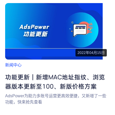
为什么选择 AdsPower
新闻中心
帮助中心
注册
网络爬虫
团队协作
视频教程
流量套利
云手机
免费工具
票务管理
2022年04月15日
账号安全
新闻中心
RPA模板
SEO & SERP
功能更新｜新增MAC地址指纹、浏览
器版本更新至100、新版价格方案
推广返现
AdsPower为助力多账号运营更高效便捷，又新增了一些
功能，快来抢先查看