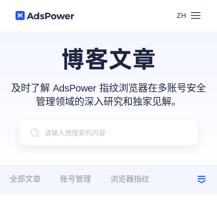
ZH
功能
博客文章
场景
多账号管理
及时了解 AdsPower 指纹浏览器在多账号安全
资源
管理领域的深入研究和独家见解。
联盟营销
窗口同步
价格
博客中心
跨境电商
RPA
下载
跨境导航
数字营销
全部文章
账号管理
浏览器指纹
Local API
预约演示
建议指南
使用场景
合作伙伴中心
社媒营销
登录
批量环境管理