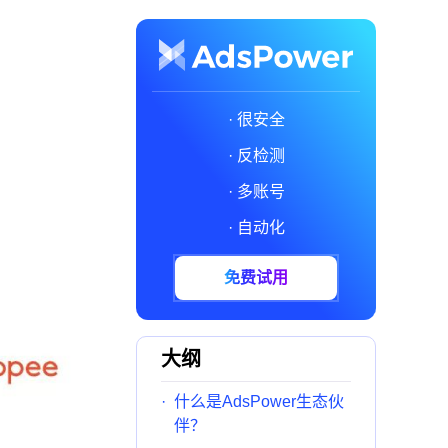
· 很安全
· 反检测
· 多账号
· 自动化
免费试用
大纲
·
什么是AdsPower生态伙
伴？