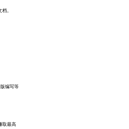
文档
。
模版编写等
赚取最高