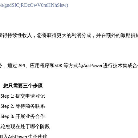
.com/s/gndSICjRDzOwV0mHNhSlsw)
获得持续性收入，您将获得更大的利润分成，并在额外的激励措
务，通过
、应用程序和
等方式与
进行技术集成合
API
SDK
AdsPower
您只需要三个步骤
提交申请登记
Step 1:
等待商务联系
Step 2:
开展业务合作
Step 3:
无论您现在处于哪个阶段
加入
生态伙伴
AdsPower