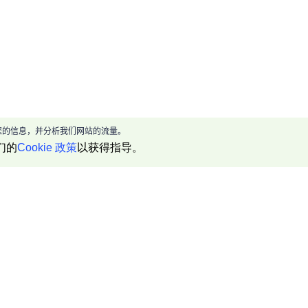
现给您的信息，并分析我们网站的流量。
们的
Cookie 政策
以获得指导。
产品介绍
资源中心
帮助文档
代理 IP 资源
API 指南
浏览器指纹检测
RPA 指南
合作伙伴