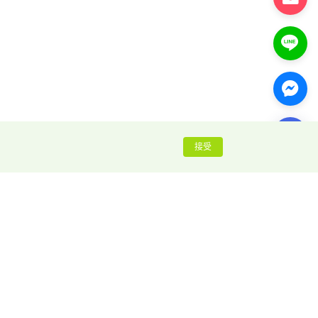
接受
推荐阅读
指纹浏览器入门指南
Vinted 赚钱全攻略
全球18大交友软件排行榜