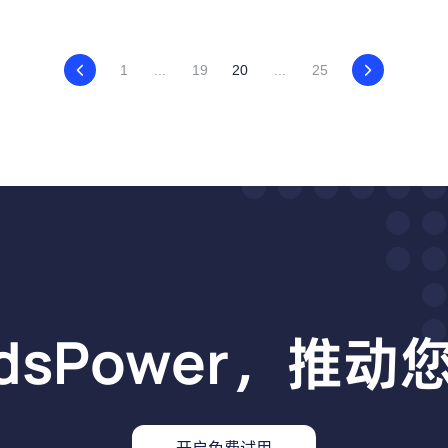
1
...
19
20
...
25
dsPower，推