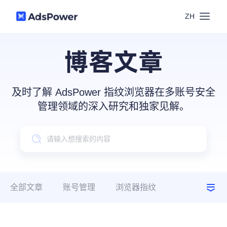
ZH
功能
博客文章
场景
多账号管理
及时了解 AdsPower 指纹浏览器在多账号安全
资源
管理领域的深入研究和独家见解。
联盟营销
窗口同步
价格
博客中心
跨境电商
RPA
下载
跨境导航
数字营销
全部文章
账号管理
浏览器指纹
Local API
预约演示
建议指南
使用场景
合作伙伴中心
社媒营销
登录
批量环境管理