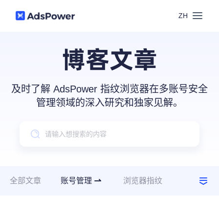
ZH
功能
博客文章
场景
多账号管理
及时了解 AdsPower 指纹浏览器在多账号安全
资源
管理领域的深入研究和独家见解。
联盟营销
窗口同步
价格
博客中心
跨境电商
RPA
下载
跨境导航
数字营销
全部文章
账号管理
浏览器指纹
Local API
预约演示
建议指南
使用场景
合作伙伴中心
社媒营销
登录
批量环境管理