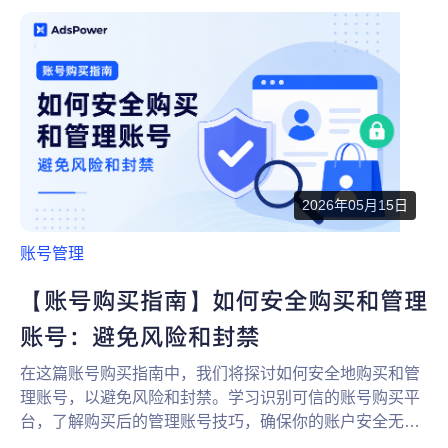
为什么选择 AdsPower
新闻中心
帮助中心
注册
网络爬虫
团队协作
视频教程
流量套利
云手机
免费工具
票务管理
2026年05月15日
账号安全
账号管理
RPA模板
SEO & SERP
【账号购买指南】如何安全购买和管理
账号：避免风险和封禁
推广返现
在这篇账号购买指南中，我们将探讨如何安全地购买和管
理账号，以避免风险和封禁。学习识别可信的账号购买平
台，了解购买后的管理账号技巧，确保你的账户安全无
忧。