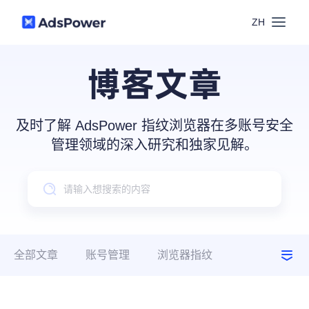
ZH
功能
博客文章
场景
多账号管理
及时了解 AdsPower 指纹浏览器在多账号安全
资源
管理领域的深入研究和独家见解。
联盟营销
窗口同步
价格
博客中心
跨境电商
RPA
下载
跨境导航
数字营销
全部文章
账号管理
浏览器指纹
Local API
预约演示
建议指南
使用场景
合作伙伴中心
社媒营销
登录
批量环境管理