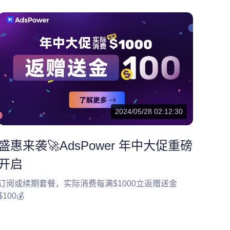
2024/05/28 02:12:30
盛惠来袭🚀AdsPower 年中大促重磅
开启
订阅或续期套餐，实际消费每满$1000立返赠送金
$100💰