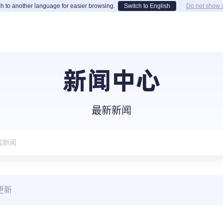
h to another language for easier browsing.
Switch to English
Do not show 
新闻中心
最新新闻
更新