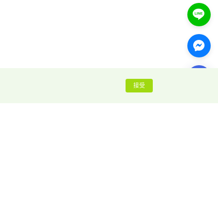
接受
推荐阅读
指纹浏览器入门指南
Vinted 赚钱全攻略
全球18大交友软件排行榜
n {anty}
如何突破领英每周加好友限制