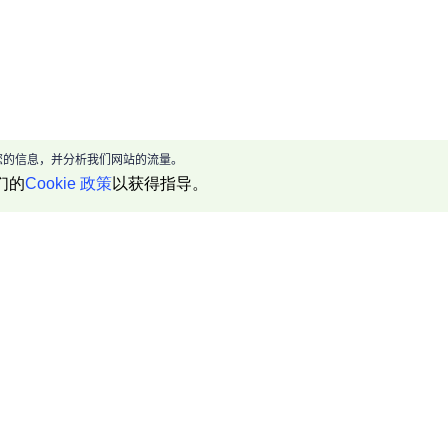
现给您的信息，并分析我们网站的流量。
们的
Cookie 政策
以获得指导。
产品介绍
资源中心
帮助文档
代理 IP 资源
API 指南
浏览器指纹检测
RPA 指南
合作伙伴
更新日志
AdsPower vs Dolphi