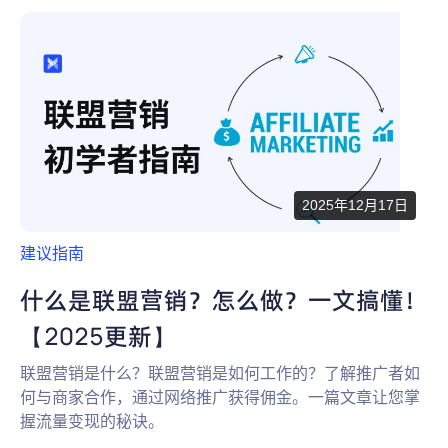
为什么选择 AdsPower
新闻中心
帮助中心
注册
网络爬虫
团队协作
视频教程
流量套利
云手机
免费工具
票务管理
2025年12月17日
账号安全
建议指南
RPA模板
SEO & SERP
什么是联盟营销？怎么做？一文搞懂！
【2025更新】
推广返现
联盟营销是什么？联盟营销是如何工作的？了解推广者如
何与商家合作，通过网络推广获得佣金。一篇文章让您掌
握流量变现的秘诀。