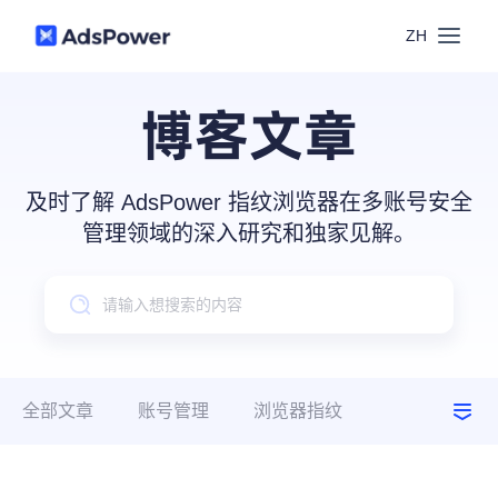
ZH
功能
博客文章
场景
多账号管理
及时了解 AdsPower 指纹浏览器在多账号安全
资源
管理领域的深入研究和独家见解。
联盟营销
窗口同步
价格
博客中心
跨境电商
RPA
下载
跨境导航
数字营销
全部文章
账号管理
浏览器指纹
Local API
预约演示
建议指南
使用场景
合作伙伴中心
社媒营销
登录
批量环境管理