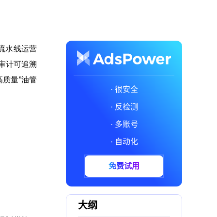
化流水线运营
审计可追溯
质量”油管
· 很安全
· 反检测
· 多账号
· 自动化
免费试用
大纲