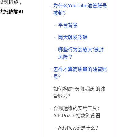
架与限制措施，
·
为什么YouTube油管账号
大批依靠AI
被封？
·
平台背景
·
两大触发逻辑
·
哪些行为会放大“被封
风险”？
·
怎样才算高质量的油管账
号？
·
如何构建“长期活跃”的油
管账号？
·
合规运维的实用工具：
AdsPower指纹浏览器
·
AdsPower是什么？