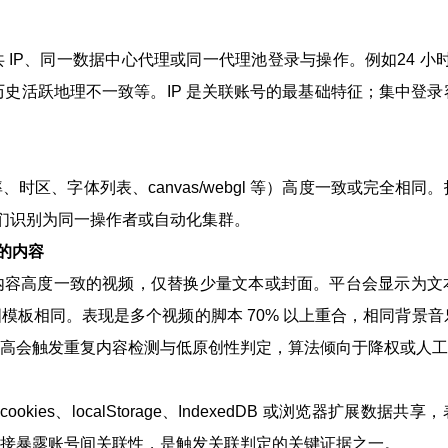
P、同一数据中心代理或同一代理池登录与操作。例如24 小时内
号历史活跃地理不一致等。IP 是关联账号的最基础特征；集中登
辨率、时区、字体列表、canvas/webgl 等）高度一致或完全相同
它们识别为同一操作者或自动化集群。
成的内容
内容高度一致的视频，仅替换少量文本或封面。平台会显示为文
模板相同。表现是多个视频的脚本 70% 以上重合，相同背景音
高会触发重复内容检测与低原创性判定，算法倾向于降权或人工
ies、localStorage、IndexedDB 或浏览器扩展数据共
接暴露账号间关联性，是触发关联判定的关键证据之一。