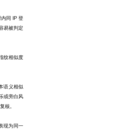
同 IP 登
录容易被判定
。指纹相似度
本语义相似
乐或旁白风
复核。
享，表现为同一