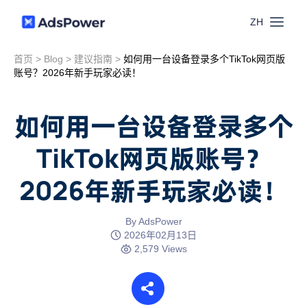
ZH
首页
>
Blog
>
建议指南
>
如何用一台设备登录多个TikTok网页版
功能
账号？2026年新手玩家必读！
场景
多账号管理
如何用一台设备登录多个
资源
TikTok网页版账号？
联盟营销
窗口同步
2026年新手玩家必读！
价格
博客中心
跨境电商
RPA
下载
By AdsPower
跨境导航
2026年02月13日
数字营销
2,579 Views
Local API
预约演示
合作伙伴中心
社媒营销
登录
批量环境管理