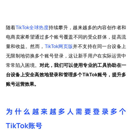
帮助中心
注册
网络爬虫
团队协作
随着
TikTok全球热度
持续攀升，越来越多的内容创作者和
视频教程
电商卖家希望通过多个账号覆盖不同的受众群体，提高流
流量套利
云手机
量和收益。然而，
TikTok网页版
并不支持在同一台设备上
免费工具
无限制地切换多个账号登录，这让新手用户在实际运营中
票务管理
账号安全
常常陷入困境。
对此，我们可以使用专业的工具协助在一
台设备上安全高效地登录和管理多个TikTok账号，提升多
RPA模板
SEO & SERP
账号运营效果。
推广返现
为什么越来越多人需要登录多个
TikTok账号