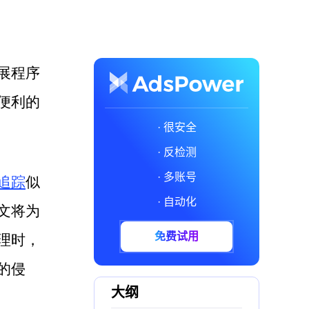
展程序
便利的
· 很安全
· 反检测
· 多账号
追踪
似
· 自动化
文将为
免费试用
理时，
的侵
大纲