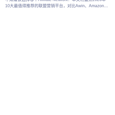
10大最值得推荐的联盟营销平台，对比Awin、Amazon
Associates、ClickBank等平台的特点、佣金模式和适用场
景，并分享多平台运营与账号管理建议，帮助联盟客找到
适合自己的推广平台，提高联盟营销收益。