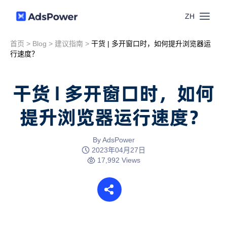
ZH
首页
>
Blog
>
建议指南
>
干货 | 多开窗口时，如何提升浏览器运
功能
行速度？
场景
多账号管理
干货 | 多开窗口时，如何
资源
提升浏览器运行速度？
联盟营销
窗口同步
价格
博客中心
By AdsPower
跨境电商
2023年04月27日
RPA
17,992 Views
下载
跨境导航
数字营销
Local API
预约演示
合作伙伴中心
社媒营销
登录
批量环境管理