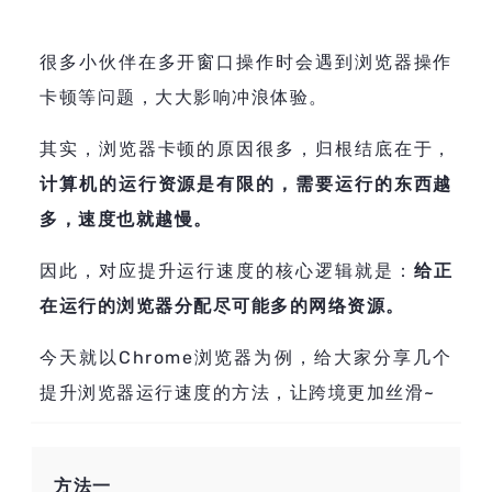
帮助中心
注册
网络爬虫
很多小伙伴在多开窗口操作时会遇到浏览器操作
团队协作
卡顿等问题，大大影响冲浪体验。
视频教程
流量套利
其实，浏览器卡顿的原因很多，归根结底在于，
云手机
计算机的运行资源是有限的，需要运行的东西越
免费工具
多，速度也就越慢。
票务管理
账号安全
因此，对应提升运行速度的核心逻辑就是：
给正
RPA模板
SEO & SERP
在运行的浏览器分配尽可能多的网络资源。
今天就以Chrome浏览器为例，给大家分享几个
推广返现
提升浏览器运行速度的方法，让跨境更加丝滑~
方法一