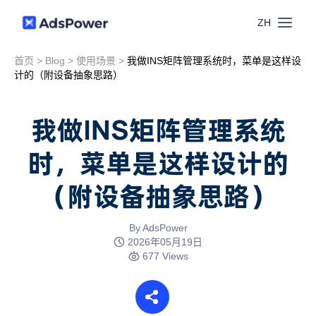
ZH
首页
>
Blog
>
使用场景
>
我做INS矩阵管理系统时，菜单是这样设
功能
计的（附设备抽象思路）
场景
多账号管理
我做INS矩阵管理系统
资源
时，菜单是这样设计的
联盟营销
窗口同步
（附设备抽象思路）
价格
博客中心
跨境电商
RPA
下载
By AdsPower
跨境导航
2026年05月19日
数字营销
677 Views
Local API
预约演示
合作伙伴中心
社媒营销
登录
批量环境管理