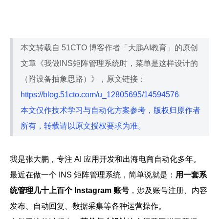
帮助中心
注册
网络爬虫
团队协作
本文转载自 51CTO 博客作者「大鹏AI教育」的原创
视频教程
流量套利
文章《我做INS矩阵管理系统时，菜单是这样设计的
云手机
（附设备抽象思路）》，原文链接：
免费工具
https://blog.51cto.com/u_12805695/14594576
票务管理
账号安全
本文仅作技术学习与自动化方案参考，版权归原作者
RPA模板
所有，转载请以原文授权要求为准。
SEO & SERP
我是张大鹏，专注 AI 应用开发和出海电商自动化多年。
推广返现
最近在做一个 INS 矩阵管理系统，简单说就是：
用一套系
统管理几十上百个 Instagram 账号
，涉及账号注册、内容
发布、自动回复、数据采集等各种运营操作。