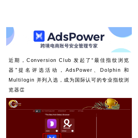
帮助中心
注册
网络爬虫
团队协作
视频教程
流量套利
云手机
免费工具
近期，Conversion Club 发起了“最佳指纹浏览
票务管理
账号安全
器”提名评选活动，AdsPower、Dolphin 和
RPA模板
Multilogin 并列入选，成为国际认可的专业指纹浏
SEO & SERP
览器👏
推广返现