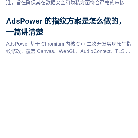
准，旨在确保其在数据安全和隐私方面符合严格的审核要
求。AdsPower 荣获这一国际最高安全审计背书，证明其
在保护客户数据、系统安全性以及服务可靠性方面的卓越
AdsPower 的指纹方案是怎么做的，
表现。了解 SOC 2 Type II 认证的标准和它对企业的重要
一篇讲清楚
性，确保您的
AdsPower 基于 Chromium 内核 C++ 二次开发实现原生指
纹修改，覆盖 Canvas、WebGL、AudioContext、TLS 等
指纹维度，非 JS 注入。了解 AdsPower 指纹浏览器的底
层技术路线、版本切换机制和闭源策略。