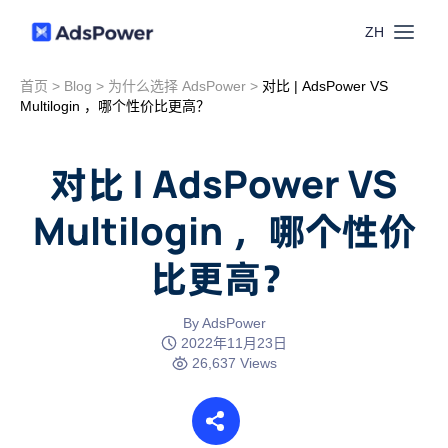
ZH
首页
>
Blog
>
为什么选择 AdsPower
>
对比 | AdsPower VS
功能
Multilogin ，哪个性价比更高？
场景
多账号管理
对比 | AdsPower VS
资源
Multilogin ，哪个性价
联盟营销
窗口同步
比更高？
价格
博客中心
跨境电商
RPA
下载
By AdsPower
跨境导航
2022年11月23日
数字营销
26,637 Views
Local API
预约演示
合作伙伴中心
社媒营销
登录
批量环境管理