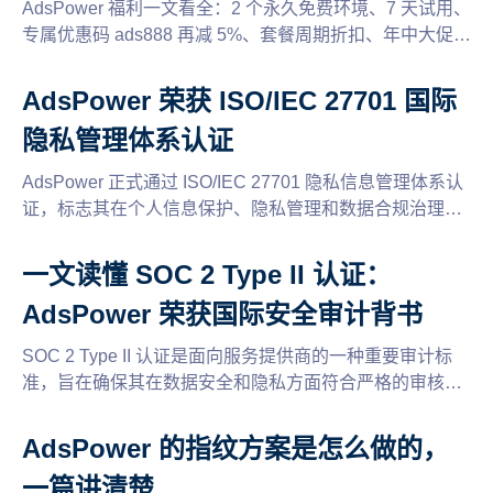
AdsPower 福利一文看全：2 个永久免费环境、7 天试用、
专属优惠码 ads888 再减 5%、套餐周期折扣、年中大促满
额最高送 30% 赠送金、终身环境、临时环境包、代理优惠
码合集、最高 30% 推广返佣。多账号运营用户省钱必看。
AdsPower 荣获 ISO/IEC 27701 国际
隐私管理体系认证
AdsPower 正式通过 ISO/IEC 27701 隐私信息管理体系认
证，标志其在个人信息保护、隐私管理和数据合规治理方
面达到国际标准要求，为全球用户提供更安全、透明、可
信的数据保护环境。
一文读懂 SOC 2 Type II 认证：
AdsPower 荣获国际安全审计背书
SOC 2 Type II 认证是面向服务提供商的一种重要审计标
准，旨在确保其在数据安全和隐私方面符合严格的审核要
求。AdsPower 荣获这一国际最高安全审计背书，证明其
在保护客户数据、系统安全性以及服务可靠性方面的卓越
AdsPower 的指纹方案是怎么做的，
表现。了解 SOC 2 Type II 认证的标准和它对企业的重要
一篇讲清楚
性，确保您的