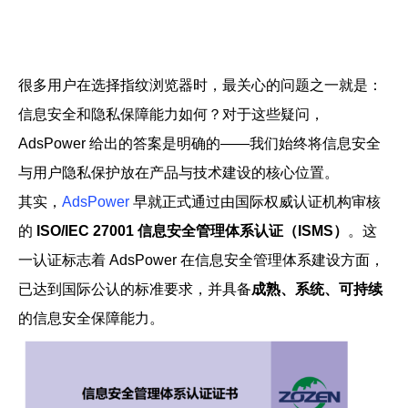
帮助中心
注册
网络爬虫
团队协作
很多用户在选择指纹浏览器时，最关心的问题之一就是：
视频教程
信息安全和隐私保障能力如何？
对于这些疑问，
流量套利
云手机
AdsPower 给出的答案是明确的——我们始终将信息安全
免费工具
与用户隐私保护放在产品与技术建设的核心位置。
票务管理
账号安全
其实，
AdsPower
早就正式通过由国际权威认证机构审核
的
ISO/IEC 27001 信息安全管理体系认证（ISMS）
。这
RPA模板
SEO & SERP
一认证标志着 AdsPower 在信息安全管理体系建设方面，
已达到国际公认的标准要求，并具备
成熟、系统、可持续
推广返现
的信息安全保障能力。