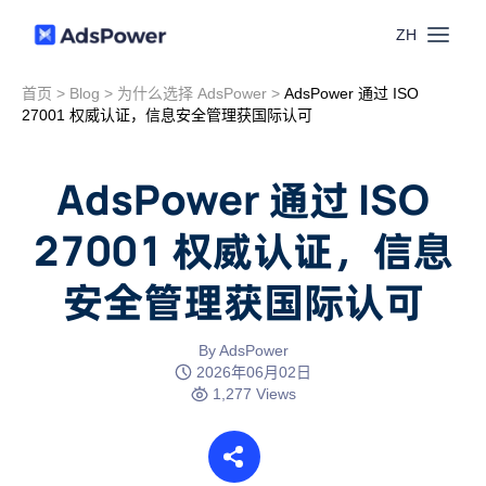
ZH
首页
>
Blog
>
为什么选择 AdsPower
>
AdsPower 通过 ISO
功能
27001 权威认证，信息安全管理获国际认可
场景
多账号管理
AdsPower 通过 ISO
资源
27001 权威认证，信息
联盟营销
窗口同步
安全管理获国际认可
价格
博客中心
跨境电商
RPA
下载
By AdsPower
跨境导航
2026年06月02日
数字营销
1,277 Views
Local API
预约演示
合作伙伴中心
社媒营销
登录
批量环境管理