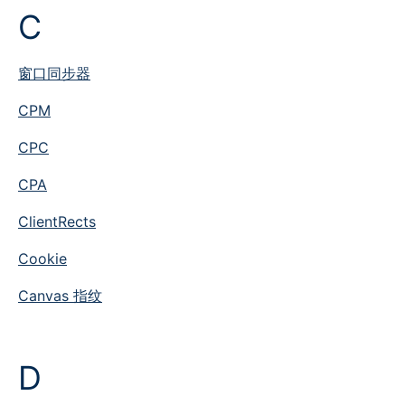
C
窗口同步器
CPM
CPC
CPA
ClientRects
Cookie
Canvas 指纹
D