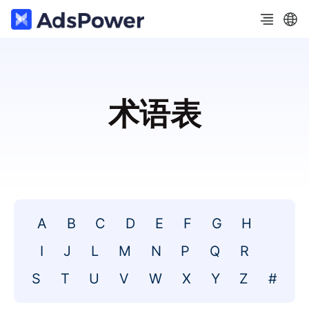
术语表
A
B
C
D
E
F
G
H
I
J
L
M
N
P
Q
R
S
T
U
V
W
X
Y
Z
#