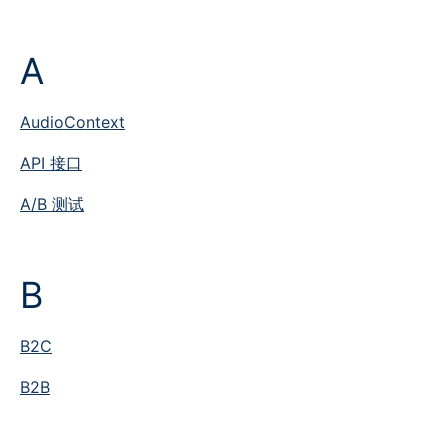
A
AudioContext
API 接口
A/B 测试
B
B2C
B2B