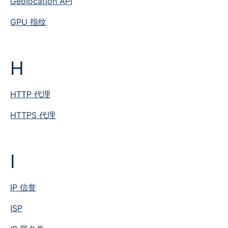
Geolocation API
GPU 指纹
H
HTTP 代理
HTTPS 代理
I
IP 信誉
ISP