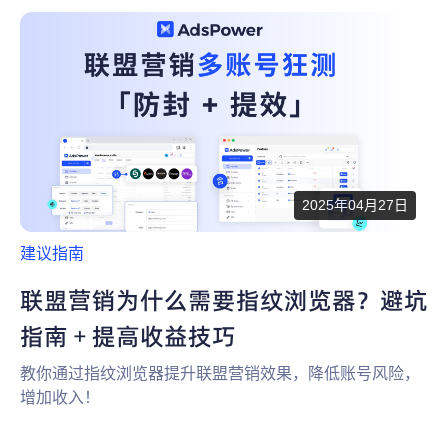
为什么选择 AdsPower
新闻中心
帮助中心
注册
网络爬虫
团队协作
视频教程
流量套利
云手机
免费工具
票务管理
2025年04月27日
账号安全
建议指南
RPA模板
SEO & SERP
联盟营销为什么需要指纹浏览器？避坑
指南 + 提高收益技巧
推广返现
教你通过指纹浏览器提升联盟营销效果，降低账号风险，
增加收入！