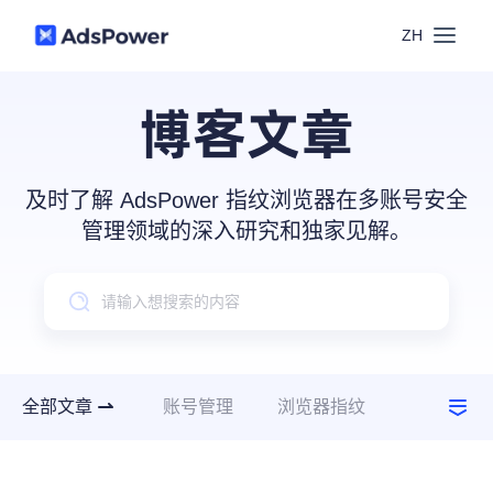
ZH
功能
博客文章
场景
多账号管理
及时了解 AdsPower 指纹浏览器在多账号安全
资源
管理领域的深入研究和独家见解。
联盟营销
窗口同步
价格
博客中心
跨境电商
RPA
下载
跨境导航
数字营销
全部文章
账号管理
浏览器指纹
Local API
预约演示
建议指南
使用场景
合作伙伴中心
社媒营销
登录
批量环境管理