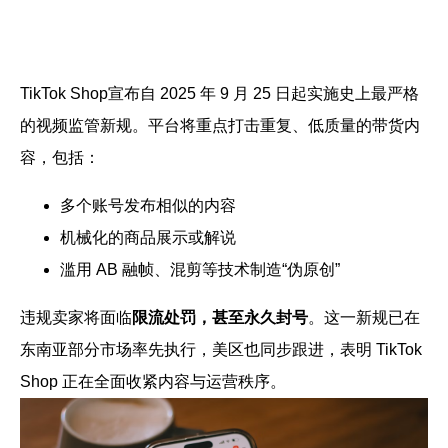
帮助中心
注册
网络爬虫
团队协作
TikTok Shop宣布自 2025 年 9 月 25 日起实施史上最严格
视频教程
的视频监管新规。平台将重点打击重复、低质量的带货内
流量套利
云手机
容，包括：
免费工具
票务管理
多个账号发布相似的内容
账号安全
机械化的商品展示或解说
RPA模板
滥用 AB 融帧、混剪等技术制造“伪原创”
SEO & SERP
违规卖家将面临
限流处罚，甚至永久封号
。这一新规已在
推广返现
东南亚部分市场率先执行，美区也同步跟进，表明 TikTok
Shop 正在全面收紧内容与运营秩序。