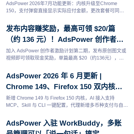
级
AdsPower 2026年7月功能更新：内核升级至Chrome
150，支付弹窗直接显示实际应付金额，更改套餐可同时
续期，新增Floppydata与SX.ORG动态代理，动态代理套
餐最高立减50%，还有浏览器兼容模式与密码安全验证等
发布内容赚奖励，最高可领 $20/篇
多项优化。
（约 136 元）！AdsPower 创作者激
励计划第二期来了
加入 AdsPower 创作者激励计划第二期，发布原创图文或
视频即可领取现金奖励，单篇最高 $20（约136元），支
持多个平台投稿，轻松开启兼职赚钱新方式。
AdsPower 2026 年 6 月更新 |
Chrome 149、Firefox 150 双内核上
线，AI 接入更简单
新增 Chrome 149 与 Firefox 150 内核，AI 接入支持
MCP、Skill 与 CLI 一键配置，代理新增多币种支付与自动
续期升级，还有缓存清理、2FA 权限管理等多项体验优
化。
AdsPower 入驻 WorkBuddy，多账
号管理可以「说一句话」搞定