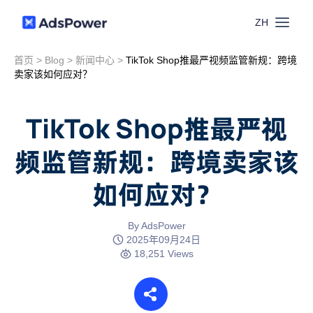
ZH
首页
>
Blog
>
新闻中心
>
TikTok Shop推最严视频监管新规：跨境
功能
卖家该如何应对？
场景
多账号管理
TikTok Shop推最严视
资源
频监管新规：跨境卖家该
联盟营销
窗口同步
如何应对？
价格
博客中心
跨境电商
RPA
下载
By AdsPower
跨境导航
2025年09月24日
数字营销
18,251 Views
Local API
预约演示
合作伙伴中心
社媒营销
登录
批量环境管理