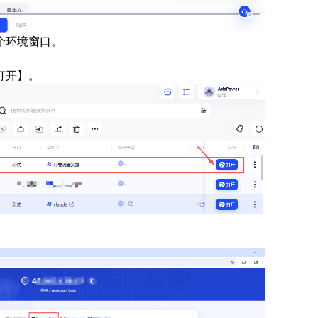
个环境窗口。
打开】。