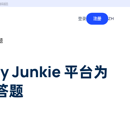
again
登录
注册
ZH
题
Junkie 平台为
答题