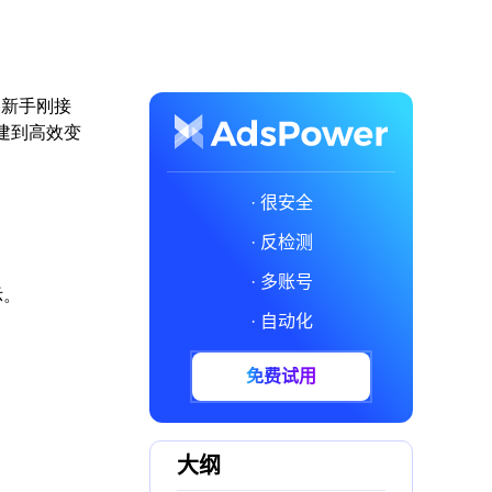
多新手刚接
搭建到高效变
· 很安全
· 反检测
· 多账号
示。
· 自动化
免费试用
大纲