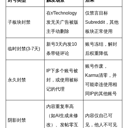
封号类型
触发场景
后果
在r/Technology
仅禁言目标
子板块封禁
发无关广告被版
Subreddit，其他
主手动删除
板块正常使用
新号3天内发10
账号冻结，解封
临时封禁(3-7天)
条带链评论
后权重降低
账号作废，
IP下多个账号被
Karma清零，并
永久封禁
封，或使用被标
可能牵连使用相
记的代理
同IP的其他账号
内容重复率高
（如AI生成未修
内容仅自己可
阴影封禁
改）、发帖零互
见，他人不可见