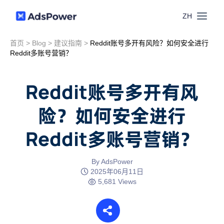
ZH
首页
>
Blog
>
建议指南
>
Reddit账号多开有风险？如何安全进行
功能
Reddit多账号营销？
场景
多账号管理
Reddit账号多开有风
资源
险？如何安全进行
联盟营销
窗口同步
Reddit多账号营销？
价格
博客中心
跨境电商
RPA
下载
By AdsPower
跨境导航
2025年06月11日
数字营销
5,681 Views
Local API
预约演示
合作伙伴中心
社媒营销
登录
批量环境管理