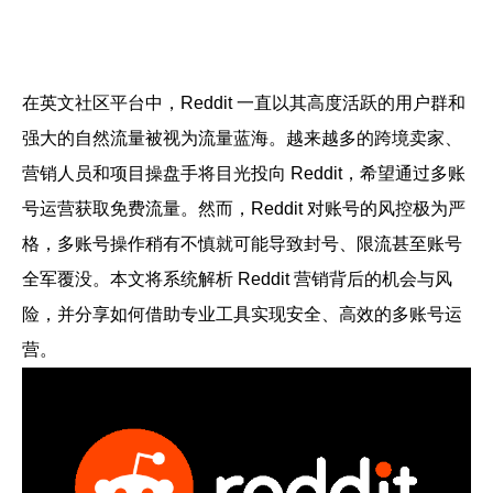
帮助中心
注册
网络爬虫
团队协作
在英文社区平台中，Reddit 一直以其高度活跃的用户群和
视频教程
强大的自然流量被视为流量蓝海。越来越多的跨境卖家、
流量套利
云手机
营销人员和项目操盘手将目光投向 Reddit，希望通过多账
免费工具
号运营获取免费流量。然而，Reddit 对账号的风控极为严
票务管理
账号安全
格，多账号操作稍有不慎就可能导致封号、限流甚至账号
全军覆没。本文将系统解析 Reddit 营销背后的机会与风
RPA模板
SEO & SERP
险，并分享如何借助专业工具实现安全、高效的多账号运
营。
推广返现