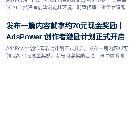
AdsPower 正式上线腾讯 WorkBuddy 技能商店，支持通
过 AI 自然语言创建浏览器环境、配置代理、批量管理账
号，并提供 LinkedIn 自动养号 Skill。同时支持 CLI 与
MCP 接入，实现多账号自动化运营。
发布一篇内容就拿约70元现金奖励｜
AdsPower 创作者激励计划正式开启
AdsPower 创作者激励计划正式开启，发布一篇内容即可
领取约70元现金奖励。参与内容奖励活动，分享你的创
作，轻松赢取现金福利。