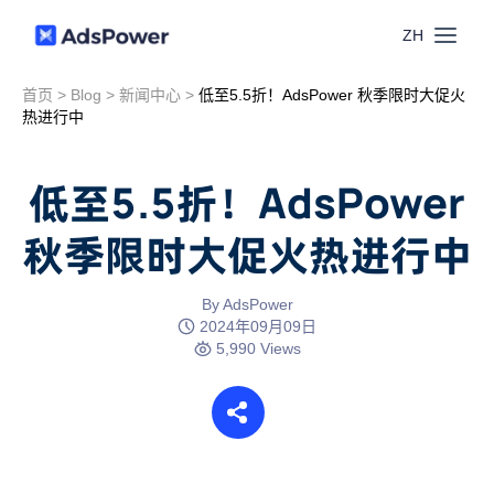
ZH
首页
>
Blog
>
新闻中心
>
低至5.5折！AdsPower 秋季限时大促火
功能
热进行中
场景
多账号管理
低至5.5折！AdsPower
资源
秋季限时大促火热进行中
联盟营销
窗口同步
价格
博客中心
By AdsPower
跨境电商
2024年09月09日
RPA
5,990 Views
下载
跨境导航
数字营销
Local API
预约演示
合作伙伴中心
社媒营销
登录
批量环境管理