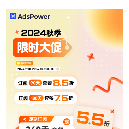
帮助中心
注册
网络爬虫
团队协作
视频教程
流量套利
云手机
免费工具
票务管理
账号安全
RPA模板
SEO & SERP
推广返现