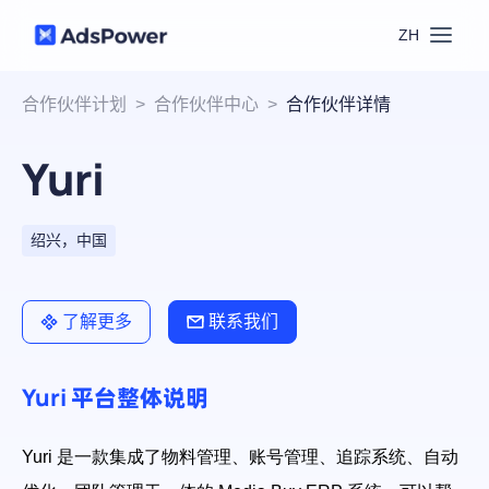
ZH
功能
合作伙伴计划
>
合作伙伴中心
>
合作伙伴详情
Yuri
场景
多账号管理
资源
联盟营销
绍兴，中国
窗口同步
价格
博客中心
跨境电商
了解更多
联系我们
RPA
下载
跨境导航
Yuri 平台整体说明
数字营销
Local API
预约演示
合作伙伴中心
Yuri 是一款集成了物料管理、账号管理、追踪系统、自动
社媒营销
登录
批量环境管理