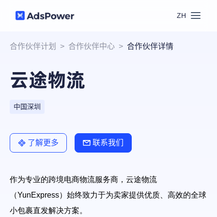
ZH
功能
合作伙伴计划
>
合作伙伴中心
>
合作伙伴详情
云途物流
场景
多账号管理
资源
联盟营销
中国深圳
窗口同步
价格
博客中心
跨境电商
了解更多
联系我们
RPA
下载
跨境导航
数字营销
作为专业的跨境电商物流服务商，云途物流
Local API
预约演示
（YunExpress）始终致力于为卖家提供优质、高效的全球
合作伙伴中心
社媒营销
登录
小包裹直发解决方案。
批量环境管理