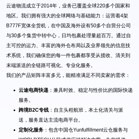
云途物流成立于2014年，业务已覆盖全球220多个国家和
帮助中心
注册
地区。我们拥有强大的全球网络与基础能力：运营着4架
网络爬虫
团队协作
B777F宽体全货机，在中国及海外设有50多个自营分公司
视频教程
与30多个集货中转中心，日均包裹处理量超百万。通过自
流量套利
云手机
主可控的运力、丰富的海外仓布局以及业界领先的信息技
术系统，我们确保您的每一件包裹都享受从揽收、清关到
免费工具
票务管理
末端派送的全链路可视化、专业化服务。
账号安全
我们的产品矩阵丰富多元，能精准满足不同卖家的需求：
RPA模板
SEO & SERP
云途电商快递
：兼具时效、稳定与性价比的国际快递
服务。
推广返现
跨境B2C专线
：自主头程航班，本土化清关与派
送，服务直达主流电商平台。
定制化服务
：包含中国仓Yunfulfillment云仓服务与