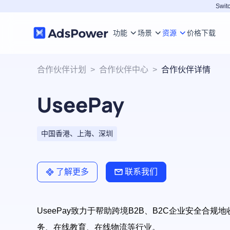
Switc
功能
场景
资源
价格
下载
合作伙伴计划
>
合作伙伴中心
>
合作伙伴详情
UseePay
中国香港、上海、深圳
了解更多
联系我们
UseePay
致力于帮助跨境
B2B
、
B2C
企业安全合规地
务、在线教育、在线物流等行业。