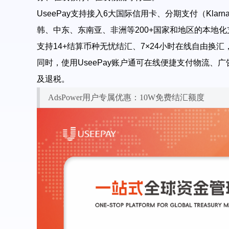
UseePay
支持接入
6
大国际信用卡、分期支付（
Klarna
韩、中东、东南亚、非洲等
200+
国家和地区的本地化
支持
14+
结算币种无忧结汇、
7×24
小时在线自由换汇
同时，使用
UseePay
账户通可在线便捷支付物流、广
及退税。
AdsPower用户专属优惠：10W免费结汇额度