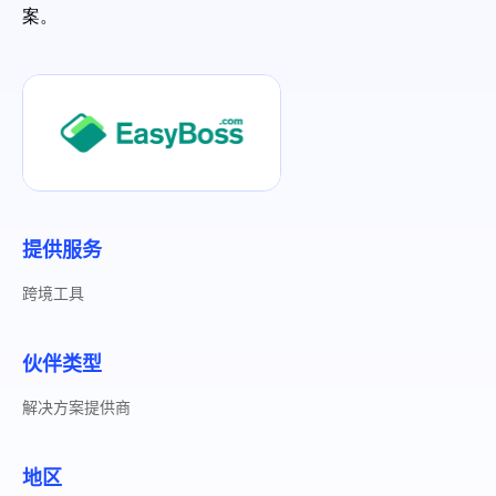
案。
帮助中心
注册
网络爬虫
团队协作
视频教程
流量套利
云手机
免费工具
票务管理
账号安全
提供服务
RPA模板
跨境工具
SEO & SERP
伙伴类型
推广返现
解决方案提供商
地区