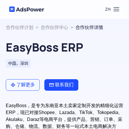
ZH
功能
合作伙伴计划
>
合作伙伴中心
>
合作伙伴详情
EasyBoss ERP
场景
多账号管理
资源
联盟营销
中国，深圳
窗口同步
价格
博客中心
跨境电商
了解更多
联系我们
RPA
下载
跨境导航
数字营销
EasyBoss，是专为东南亚本土卖家定制开发的精细化运营
Local API
预约演示
ERP，现已对接Shopee、Lazada、TikTok、Tokopedia、
Akulaku、Daraz等电商平台，提供产品、营销、订单、采
合作伙伴中心
社媒营销
登录
购、仓储、物流、数据、财务等一站式本土电商解决方
批量环境管理