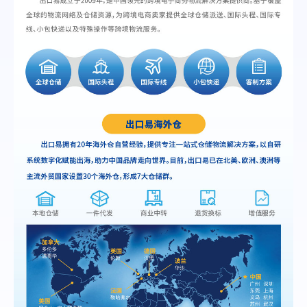
帮助中心
注册
网络爬虫
团队协作
视频教程
流量套利
云手机
免费工具
票务管理
账号安全
RPA模板
SEO & SERP
推广返现