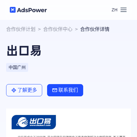
ZH
功能
合作伙伴计划
>
合作伙伴中心
>
合作伙伴详情
出口易
场景
多账号管理
资源
联盟营销
中国广州
窗口同步
价格
博客中心
跨境电商
了解更多
联系我们
RPA
下载
跨境导航
数字营销
Local API
预约演示
合作伙伴中心
社媒营销
登录
批量环境管理