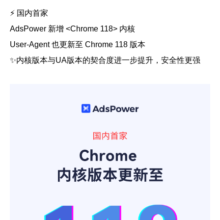
⚡️ 国内首家
帮助中心
注册
网络爬虫
AdsPower 新增 <Chrome 118> 内核
团队协作
User-Agent 也更新至 Chrome 118 版本
视频教程
✨内核版本与UA版本的契合度进一步提升，安全性更强
流量套利
云手机
免费工具
票务管理
账号安全
RPA模板
SEO & SERP
推广返现