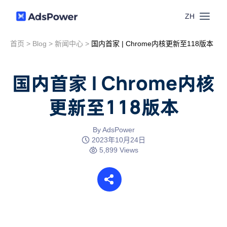
ZH
首页
>
Blog
>
新闻中心
>
国内首家 | Chrome内核更新至118版本
功能
国内首家 | Chrome内核
场景
多账号管理
更新至118版本
资源
联盟营销
窗口同步
By AdsPower
价格
博客中心
2023年10月24日
跨境电商
5,899 Views
RPA
下载
跨境导航
数字营销
Local API
预约演示
合作伙伴中心
社媒营销
登录
批量环境管理