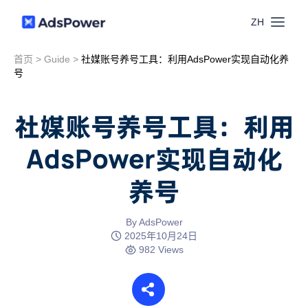
ZH
首页
>
Guide
>
社媒账号养号工具：利用AdsPower实现自动化养
功能
号
场景
多账号管理
社媒账号养号工具：利用
资源
AdsPower实现自动化
联盟营销
窗口同步
养号
价格
博客中心
跨境电商
RPA
下载
By AdsPower
跨境导航
2025年10月24日
数字营销
982 Views
Local API
预约演示
合作伙伴中心
社媒营销
登录
批量环境管理