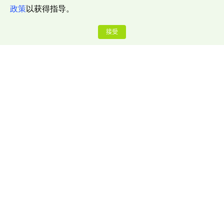
政策
以获得指导。
接受
公司介绍
关于我们
联系我们
博客中心
推广奖励计划
安全赏金计划