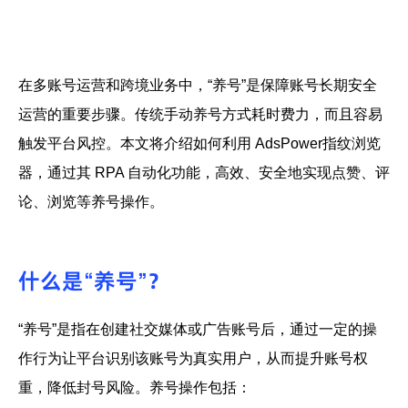
帮助中心
注册
网络爬虫
团队协作
在多账号运营和跨境业务中，“养号”是保障账号长期安全
视频教程
运营的重要步骤。传统手动养号方式耗时费力，而且容易
流量套利
云手机
触发平台风控。本文将介绍如何利用
AdsPower
指纹
浏览
免费工具
器
，通过
其
RPA 自动化功能
，高效、安全地实现点赞、评
票务管理
账号安全
论、浏览等养号操作。
RPA模板
SEO & SERP
什么是“养号”？
推广返现
“养号”是指在创建社交媒体或广告账号后，通过一定的操
作行为让平台识别该账号为真实用户，从而提升账号权
重，降低封号风险。养号操作包括：