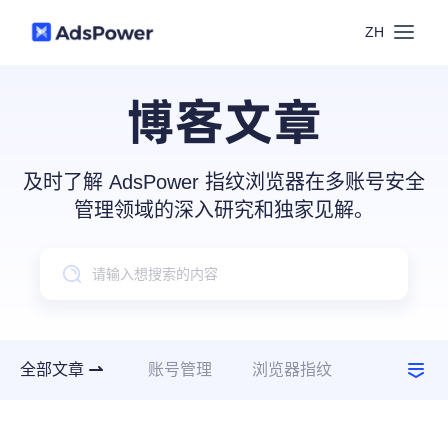
ZH
功能
博客文章
场景
多账号管理
及时了解 AdsPower 指纹浏览器在多账号安全
资源
管理领域的深入研究和独家见解。
联盟营销
窗口同步
价格
博客中心
跨境电商
RPA
下载
跨境导航
数字营销
全部文章
账号管理
浏览器指纹
Local API
预约演示
建议指南
使用场景
合作伙伴中心
社媒营销
登录
批量环境管理