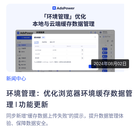
为什么选择 AdsPower
新闻中心
帮助中心
注册
网络爬虫
团队协作
视频教程
流量套利
云手机
免费工具
票务管理
2024年08月02日
账号安全
新闻中心
RPA模板
SEO & SERP
环境管理：优化浏览器环境缓存数据管
理 | 功能更新
推广返现
同步新增“缓存数据上传失败”的提示，提升数据管理体
验、保障数据安全。