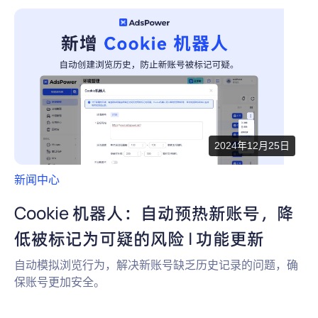
为什么选择 AdsPower
新闻中心
帮助中心
注册
网络爬虫
团队协作
视频教程
流量套利
云手机
免费工具
票务管理
2024年12月25日
账号安全
新闻中心
RPA模板
SEO & SERP
Cookie 机器人：自动预热新账号，降
低被标记为可疑的风险 | 功能更新
推广返现
自动模拟浏览行为，解决新账号缺乏历史记录的问题，确
保账号更加安全。