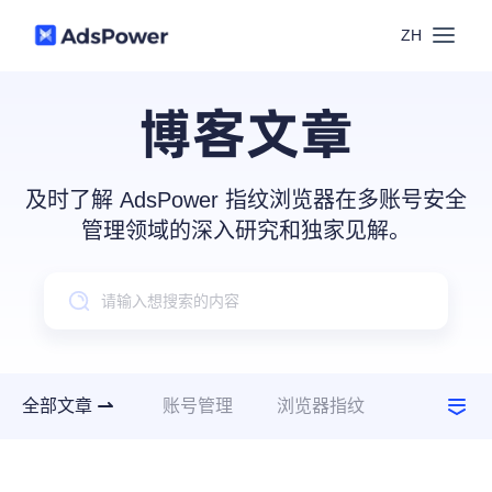
ZH
功能
博客文章
场景
多账号管理
及时了解 AdsPower 指纹浏览器在多账号安全
资源
管理领域的深入研究和独家见解。
联盟营销
窗口同步
价格
博客中心
跨境电商
RPA
下载
跨境导航
数字营销
全部文章
账号管理
浏览器指纹
Local API
预约演示
建议指南
使用场景
合作伙伴中心
社媒营销
登录
批量环境管理