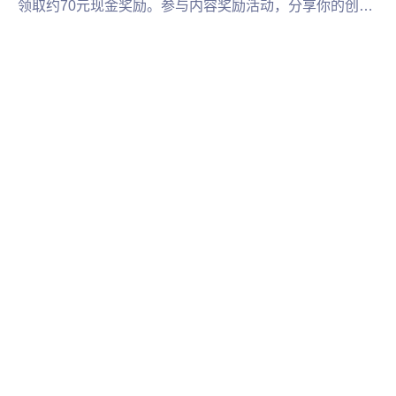
领取约70元现金奖励。参与内容奖励活动，分享你的创
作，轻松赢取现金福利。