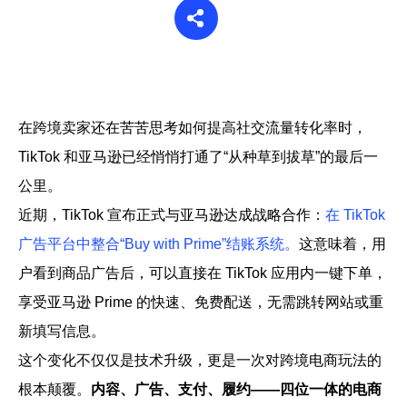
帮助中心
注册
网络爬虫
团队协作
视频教程
流量套利
在跨境卖家还在苦苦思考如何提高社交流量转化率时，
云手机
TikTok 和亚马逊已经悄悄打通了“从种草到拔草”的最后一
免费工具
票务管理
公里。
账号安全
近期，TikTok 宣布正式与亚马逊达成战略合作：
在 TikTok
RPA模板
广告平台中整合“Buy with Prime”结账系统。
这意味着，用
SEO & SERP
户看到商品广告后，可以直接在 TikTok 应用内一键下单，
推广返现
享受亚马逊 Prime 的快速、免费配送，无需跳转网站或重
新填写信息。
这个变化不仅仅是技术升级，更是一次对跨境电商玩法的
根本颠覆。
内容、广告、支付、履约——四位一体的电商