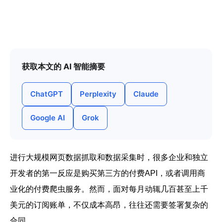
帮助中心
注册
网络爬虫
团队协作
视频教程
流量套利
获取本文的 AI 智能摘要
云手机
免费工具
ChatGPT
Perplexity
Claude
票务管理
账号安全
Google AI
Grok
RPA模板
SEO & SERP
进行大规模网页数据抓取和数据采集时，很多企业和独立
推广返现
开发者的第一反应是购买第三方的付费API，或者调用商
业化的付费爬虫服务。然而，面对每月动辄几百甚至上千
美元的订阅账单，不仅成本高昂，往往还需要签署复杂的
合同。