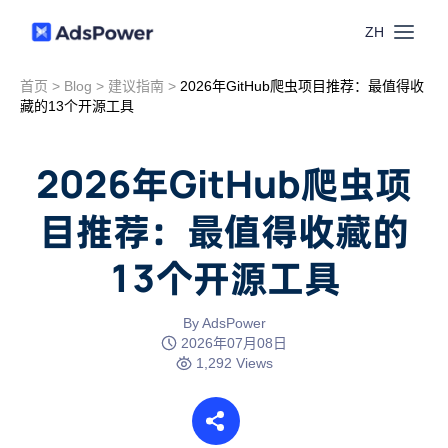
ZH
首页
>
Blog
>
建议指南
>
2026年GitHub爬虫项目推荐：最值得收
功能
藏的13个开源工具
场景
多账号管理
2026年GitHub爬虫项
资源
目推荐：最值得收藏的
联盟营销
窗口同步
13个开源工具
价格
博客中心
跨境电商
RPA
下载
By AdsPower
跨境导航
2026年07月08日
数字营销
1,292 Views
Local API
预约演示
合作伙伴中心
社媒营销
登录
批量环境管理