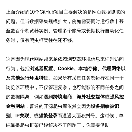
上面介绍的10个GitHub项目主要解决的是网页数据抓取的
问题。但当数据采集规模扩大，例如需要同时运行数十甚
至数百个浏览器实例、管理多个账号或长期执行自动化任
务时，仅有爬虫框架往往还不够。
这是因为现代网站越来越依赖浏览器环境信息来识别访问
行为，包括
浏览器配置、Cookie、本地存储、代理网络
以
及
其他运行环境特征
。如果所有采集任务都运行在同一个
浏览器环境中，不仅管理复杂，也可能影响不同任务之间
的数据隔离。例如遇到
跨境电商
、
海外社交媒体
或
强风控
金融网站
，普通的开源爬虫库依然会因为
设备指纹被识
别
、
IP关联
、或
频繁登录
而遭遇大面积封号。这时候，单
纯靠换爬虫框架已经解决不了问题了，你需要借助