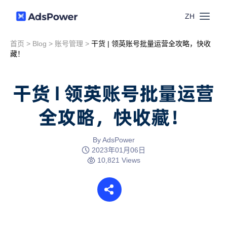
ZH
首页
>
Blog
>
账号管理
>
干货 | 领英账号批量运营全攻略，快收
功能
藏！
场景
多账号管理
干货 | 领英账号批量运营
资源
全攻略，快收藏！
联盟营销
窗口同步
价格
博客中心
By AdsPower
跨境电商
2023年01月06日
RPA
10,821 Views
下载
跨境导航
数字营销
Local API
预约演示
合作伙伴中心
社媒营销
登录
批量环境管理