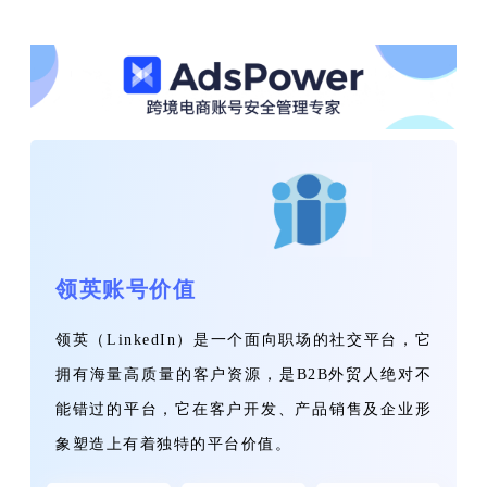
帮助中心
注册
网络爬虫
团队协作
视频教程
流量套利
云手机
免费工具
票务管理
账号安全
RPA模板
领英账号价值
SEO & SERP
领英（LinkedIn）是一个面向职场的社交平台，它
推广返现
拥有海量高质量的客户资源，是B2B外贸人绝对不
能错过的平台，它在客户开发、产品销售及企业形
象塑造上有着独特的平台价值。