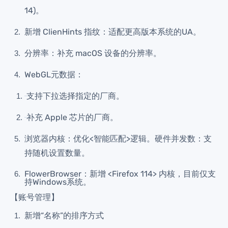
14)。
帮助中心
注册
网络爬虫
新增 ClienHints 指纹：适配更高版本系统的UA。
团队协作
分辨率：补充 macOS 设备的分辨率。
视频教程
流量套利
云手机
WebGL元数据：
免费工具
支持下拉选择指定的厂商。
票务管理
账号安全
补充 Apple 芯片的厂商。
RPA模板
SEO & SERP
浏览器内核：优化<智能匹配>逻辑。硬件并发数：支
持随机设置数量。
推广返现
FlowerBrowser：新增 <Firefox 114> 内核，目前仅支
持Windows系统。
【账号管理】
新增“名称”的排序方式