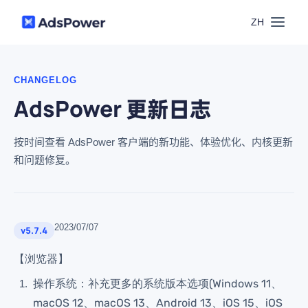
ZH
功能
CHANGELOG
AdsPower 更新日志
场景
多账号管理
资源
按时间查看 AdsPower 客户端的新功能、体验优化、内核更新
联盟营销
窗口同步
和问题修复。
价格
博客中心
跨境电商
RPA
下载
2023/07/07
v5.7.4
跨境导航
数字营销
Local API
【浏览器】
预约演示
操作系统：补充更多的系统版本选项(Windows 11、
合作伙伴中心
社媒营销
登录
macOS 12、macOS 13、Android 13、iOS 15、iOS
批量环境管理