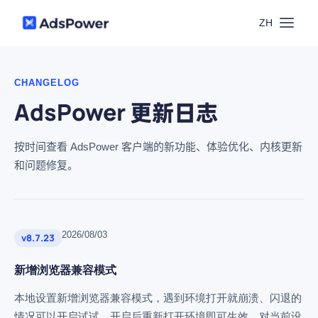
ZH
功能
CHANGELOG
AdsPower 更新日志
场景
多账号管理
资源
按时间查看 AdsPower 客户端的新功能、体验优化、内核更新
联盟营销
窗口同步
和问题修复。
价格
博客中心
跨境电商
RPA
下载
2026/08/03
v8.7.23
跨境导航
数字营销
Local API
预约演示
新增浏览器兼容模式
合作伙伴中心
本地设置新增浏览器兼容模式，遇到环境打开就崩溃、闪退的
社媒营销
登录
情况可以开启试试。开启后重新打开环境即可生效，对当前设
批量环境管理