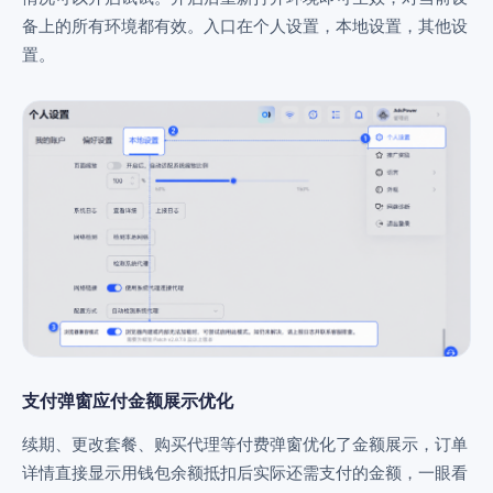
备上的所有环境都有效。入口在个人设置，本地设置，其他设
帮助中心
注册
置。
网络爬虫
团队协作
视频教程
流量套利
云手机
免费工具
票务管理
账号安全
RPA模板
SEO & SERP
推广返现
支付弹窗应付金额展示优化
续期、更改套餐、购买代理等付费弹窗优化了金额展示，订单
详情直接显示用钱包余额抵扣后实际还需支付的金额，一眼看