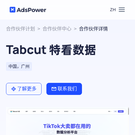
ZH
功能
合作伙伴计划
>
合作伙伴中心
>
合作伙伴详情
Tabcut 特看数据
场景
多账号管理
资源
联盟营销
中国，广州
窗口同步
价格
博客中心
跨境电商
了解更多
联系我们
RPA
下载
跨境导航
数字营销
Local API
预约演示
合作伙伴中心
社媒营销
登录
批量环境管理