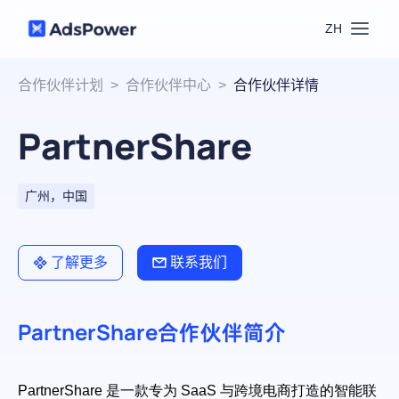
ZH
功能
合作伙伴计划
>
合作伙伴中心
>
合作伙伴详情
PartnerShare
场景
多账号管理
资源
联盟营销
广州，中国
窗口同步
价格
博客中心
跨境电商
了解更多
联系我们
RPA
下载
跨境导航
数字营销
PartnerShare合作伙伴简介
Local API
预约演示
合作伙伴中心
社媒营销
登录
PartnerShare 是一款专为 SaaS 与跨境电商打造的智能联
批量环境管理