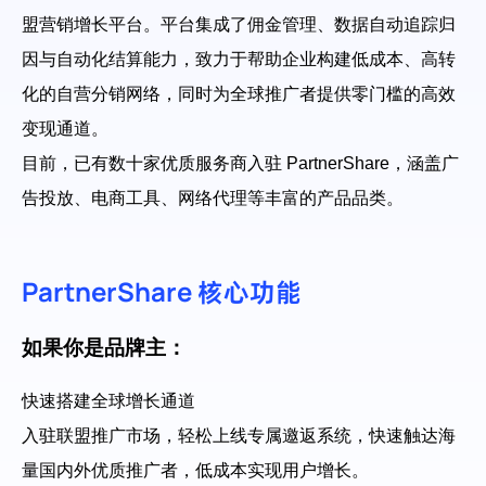
盟营销增长平台。平台集成了佣金管理、数据自动追踪归
帮助中心
注册
因与自动化结算能力，致力于帮助企业构建低成本、高转
网络爬虫
团队协作
化的自营分销网络，同时为全球推广者提供零门槛的高效
视频教程
变现通道。
流量套利
云手机
目前，已有数十家优质服务商入驻 PartnerShare，涵盖广
告投放、电商工具、网络代理等丰富的产品品类。
免费工具
票务管理
账号安全
RPA模板
PartnerShare 核心功能
SEO & SERP
如果你是品牌主：
推广返现
快速搭建全球增长通道
入驻联盟推广市场，轻松上线专属邀返系统，快速触达海
量国内外优质推广者，低成本实现用户增长。