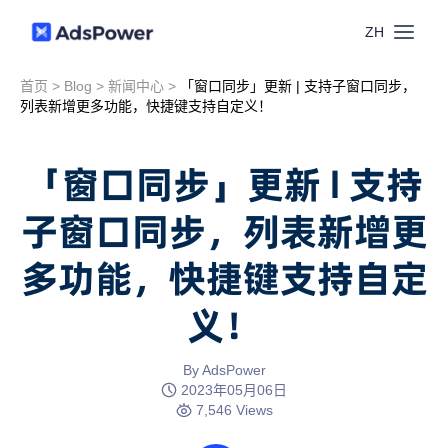
ZH
首页
>
Blog
>
新闻中心
>
「窗口同步」更新 | 支持子窗口同步，
功能
列表新增更多功能，快捷键支持自定义！
场景
多账号管理
「窗口同步」更新 | 支持
资源
子窗口同步，列表新增更
联盟营销
窗口同步
多功能，快捷键支持自定
价格
博客中心
跨境电商
RPA
义！
下载
跨境导航
数字营销
By AdsPower
Local API
预约演示
2023年05月06日
7,546 Views
合作伙伴中心
社媒营销
登录
批量环境管理