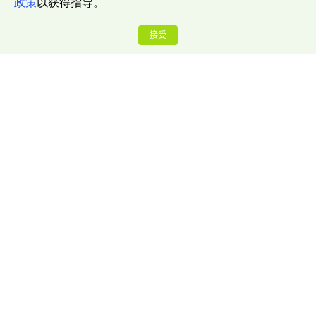
政策
以获得指导。
接受
公司介绍
关于我们
联系我们
博客中心
推广奖励计划
安全赏金计划
法律与协议