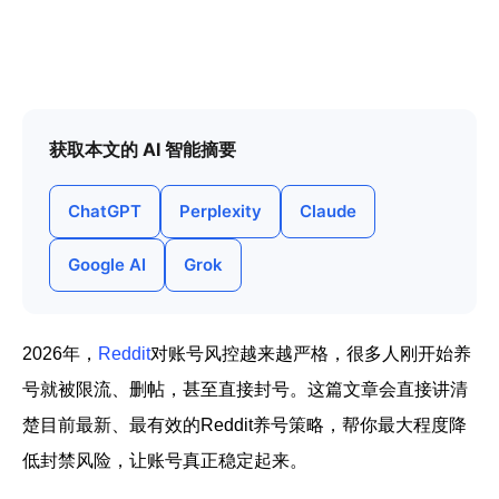
帮助中心
注册
网络爬虫
团队协作
视频教程
流量套利
获取本文的 AI 智能摘要
云手机
免费工具
ChatGPT
Perplexity
Claude
票务管理
账号安全
Google AI
Grok
RPA模板
SEO & SERP
2026年，
Reddit
对账号风控越来越严格，很多人刚开始养
推广返现
号就被限流、删帖，甚至直接封号。这篇文章会直接讲清
楚目前最新、最有效的Reddit养号策略，帮你最大程度降
低封禁风险，让账号真正稳定起来。