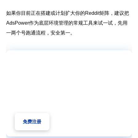
如果你目前正在搭建或计划扩大你的Reddit矩阵，建议把
AdsPower作为底层环境管理的常规工具来试一试，先用
一两个号跑通流程，安全第一。
精确指纹伪装，轻松管
理多账号 ✨
用 AdsPower 指纹浏览器，让每
个账号拥有独立的浏览器环境，防
止关联和封禁。
免费注册
立即下载