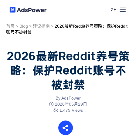
ZH
首页
>
Blog
>
建议指南
>
2026最新Reddit养号策略：保护Reddit
功能
账号不被封禁
场景
多账号管理
2026最新Reddit养号策
资源
略：保护Reddit账号不
联盟营销
窗口同步
被封禁
价格
博客中心
跨境电商
RPA
下载
By AdsPower
跨境导航
2026年05月29日
数字营销
1,479 Views
Local API
预约演示
合作伙伴中心
社媒营销
登录
批量环境管理