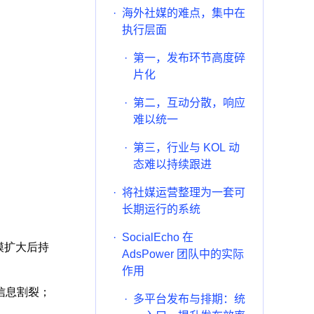
·
海外社媒的难点，集中在
执行层面
·
第一，发布环节高度碎
片化
·
第二，互动分散，响应
难以统一
·
第三，行业与 KOL 动
态难以持续跟进
·
将社媒运营整理为一套可
长期运行的系统
·
SocialEcho 在
模扩大后持
AdsPower 团队中的实际
作用
信息割裂；
·
多平台发布与排期：统