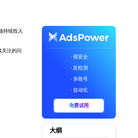
须持续投入
续关注的问
· 很安全
· 反检测
· 多账号
· 自动化
免费试用
大纲