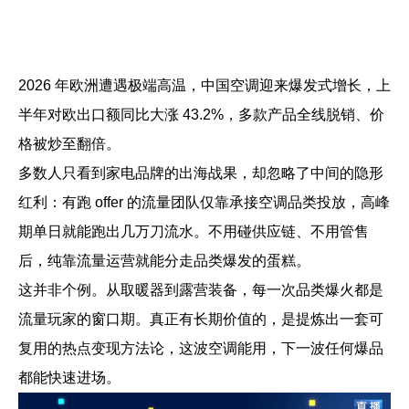
帮助中心
注册
网络爬虫
团队协作
2026 年欧洲遭遇极端高温，中国空调迎来爆发式增长，上
视频教程
半年对欧出口额同比大涨 43.2%，多款产品全线脱销、价
流量套利
云手机
格被炒至翻倍。
免费工具
多数人只看到家电品牌的出海战果，却忽略了中间的隐形
票务管理
账号安全
红利：有跑 offer 的流量团队仅靠承接空调品类投放，高峰
期单日就能跑出几万刀流水。不用碰供应链、不用管售
RPA模板
SEO & SERP
后，纯靠流量运营就能分走品类爆发的蛋糕。
这并非个例。从取暖器到露营装备，每一次品类爆火都是
推广返现
流量玩家的窗口期。真正有长期价值的，是提炼出一套可
复用的热点变现方法论，这波空调能用，下一波任何爆品
都能快速进场。