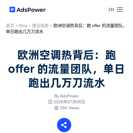
ZH
首页
>
Blog
>
建议指南
>
欧洲空调热背后：跑 offer 的流量团队，
功能
单日跑出几万刀流水
场景
多账号管理
欧洲空调热背后：跑
资源
offer 的流量团队，单日
联盟营销
窗口同步
跑出几万刀流水
价格
博客中心
跨境电商
RPA
下载
By AdsPower
跨境导航
2026年07月08日
数字营销
394 Views
Local API
预约演示
合作伙伴中心
社媒营销
登录
批量环境管理