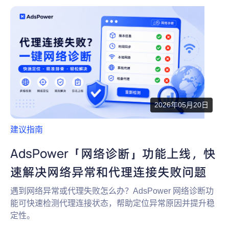
为什么选择 AdsPower
新闻中心
帮助中心
注册
网络爬虫
团队协作
视频教程
流量套利
云手机
免费工具
票务管理
2026年05月20日
账号安全
建议指南
RPA模板
SEO & SERP
AdsPower「网络诊断」功能上线，快
速解决网络异常和代理连接失败问题
推广返现
遇到网络异常或代理失败怎么办？AdsPower 网络诊断功
能可快速检测代理连接状态，帮助定位异常原因并提升稳
定性。