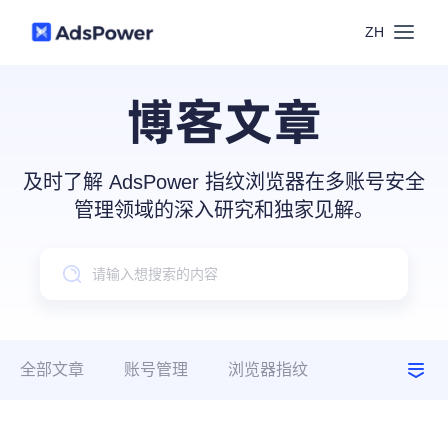
ZH
功能
博客文章
场景
多账号管理
及时了解 AdsPower 指纹浏览器在多账号安全
资源
管理领域的深入研究和独家见解。
联盟营销
窗口同步
价格
博客中心
跨境电商
RPA
下载
跨境导航
数字营销
全部文章
账号管理
浏览器指纹
Local API
预约演示
建议指南
使用场景
合作伙伴中心
社媒营销
登录
批量环境管理