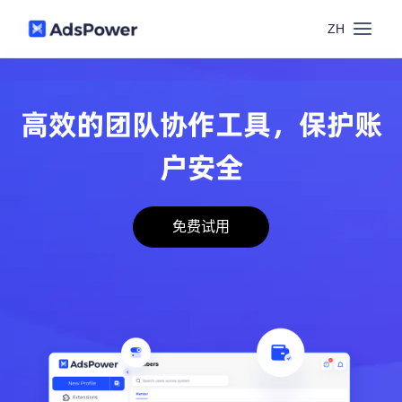
ZH
功能
高效的团队协作工具，保护账
场景
多账号管理
户安全
资源
联盟营销
窗口同步
免费试用
价格
博客中心
跨境电商
RPA
下载
跨境导航
数字营销
Local API
预约演示
合作伙伴中心
社媒营销
登录
批量环境管理