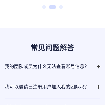
常见问题解答
我的团队成员为什么无法查看账号信息？
如果您是团队的管理员，您需要对您的团队成员进行账号
授权，这样他/她才可以查看和使用账号信息，目前
我可以邀请已注册用户加入我的团队吗？
AdsPower指纹浏览器
支持基于组的授权和基于账号的授
不好意思，您不能邀请已经注册的用户加入您的团队，即
权。